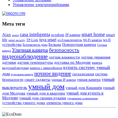
Управление электроприборами
Мета теги
casa inteligenta
smart home
Ajax
ecodom
IP камера
smart
aqara
tuya smart
life
wi-fi
TP-Link
wi-fi выключатель
Wi-Fi камера
smart security
Поворотная камера
устройства
Бельцы
Безопасность дома
Сетевая
Уличная камера
безопасность
камера
видеонаблюдение
датчик влажности
датчик движения
датчики
датчик температуры
доставка по Молдове
камера
купить систему умный
видеонаблюдения
камера с микрофоном
ночное видение
дом
сигнализация
система
купольная камера
умный
смарт гаджеты
умная камера
безопасности
уличная IP-камера
умный дом
выключатель
умный дом Кишинёв
умный
умный дом купить в
дом Молдова
умный дом в квартире
Молдове
умный дом своими руками
управление освещением
устройства умного дома
элементы умного дома