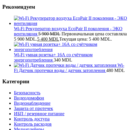
Рекомендуем
Wi-Fi Рекуператор воздуха EcoPair II поколения - ЭКО
вентиляция
5 900
MDL
Первоначальная цена составляла
5 900 MDL.
5 400
MDL
Текущая цена: 5 400 MDL.
Wi-Fi умная розетка+ 16А со счётчиком
энергопотребления
340
MDL
Wi-
Fi Датчик протечки воды / датчик затопления
480
MDL
Категории
Безопасность
Видеодомофон
Видеонаблюдение
Защита от протечек
ИБП / резервное питание
Контроль доступа
Контроль расходов
Медиаплейеры