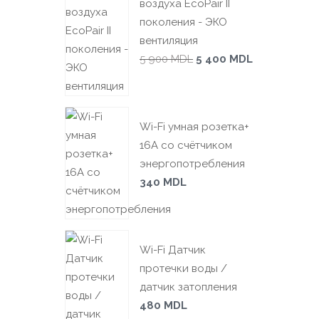
воздуха EcoPair II
поколения - ЭКО
вентиляция
5 900
MDL
5 400
MDL
Wi-Fi умная розетка+
16А со счётчиком
энергопотребления
340
MDL
Wi-Fi Датчик
протечки воды /
датчик затопления
480
MDL