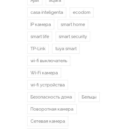
Ajax
aqara
casa inteligenta
ecodom
IP камера
smart home
smart life
smart security
TP-Link
tuya smart
wi-fi выключатель
Wi-Fi камера
wi-fi устройства
Безопасность дома
Бельцы
Поворотная камера
Сетевая камера