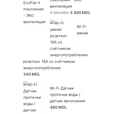
вентиляция
5 900
MDL
5 400
MDL
Wi-Fi
умная
розетка+ 16А со счётчиком
энергопотребления
340
MDL
Wi-Fi Датчик
протечки воды /
датчик затопления
480
MDL