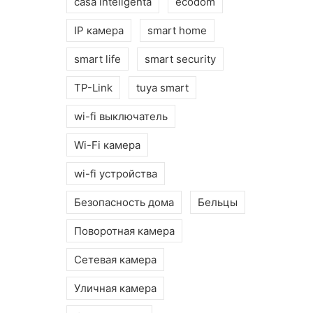
casa inteligenta
ecodom
IP камера
smart home
smart life
smart security
TP-Link
tuya smart
wi-fi выключатель
Wi-Fi камера
wi-fi устройства
Безопасность дома
Бельцы
Поворотная камера
Сетевая камера
Уличная камера