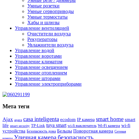
Умные реле / диммеры
Умные розетки
Умные сервоприводы
Умные термостаты
Хабы и шлюзы
Управление вентиляцией
Очистители воздуха
Рекуператоры
Увлажнители воздуха
Управление водой
Управление воротами
Управление климатом
Управление освещением
Управление отоплением
Управление шторами
Управление электроприборами
Мета теги
casa inteligenta
smart home
Ajax
ecodom
IP камера
smart
aqara
tuya smart
life
wi-fi
TP-Link
wi-fi выключатель
Wi-Fi камера
smart security
Поворотная камера
устройства
Бельцы
Безопасность дома
Сетевая
Уличная камера
безопасность
камера