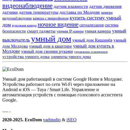
видеонаблюдение
датчик влажности
датчик движения
датчики
датчик температуры
доставка по Молдове
камера
купить систему умный
видеонаблюдения
камера с микрофоном
ночное видение
дом
сигнализация
система
купольная камера
умный
смарт гаджеты
умная камера
безопасности
уличная IP-камера
умный дом
выключатель
умный дом Кишинёв
умный
умный дом купить в
дом Молдова
умный дом в квартире
Молдове
умный дом своими руками
управление освещением
устройства умного дома
элементы умного дома
Умный дом работающий в системе Google Home в Молдове.
Устройства работают по сети Wi-Fi через приложение на
Android и iOS — Tuya / Smart Life. Управление и
автоматизация устройств с помощью голосового ассистента
Google.
2020-2025. EcoDom
vadstudio
&
iSEO