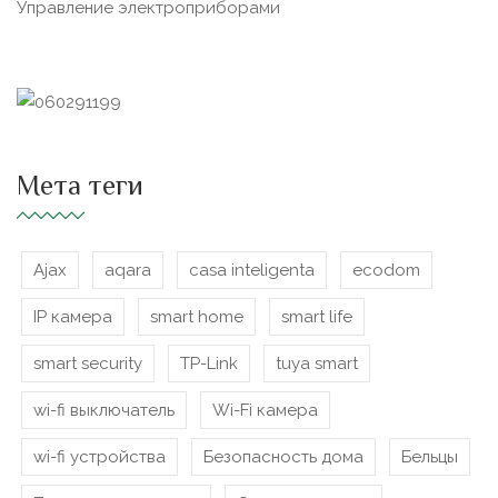
Управление электроприборами
Мета теги
Ajax
aqara
casa inteligenta
ecodom
IP камера
smart home
smart life
smart security
TP-Link
tuya smart
wi-fi выключатель
Wi-Fi камера
wi-fi устройства
Безопасность дома
Бельцы