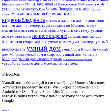
tuya smart
life
wi-fi
TP-Link
wi-fi выключатель
Wi-Fi камера
smart security
Поворотная камера
устройства
Бельцы
Безопасность дома
Сетевая
Уличная камера
безопасность
камера
видеонаблюдение
датчик влажности
датчик движения
датчики
датчик температуры
доставка по Молдове
камера
купить систему умный
видеонаблюдения
камера с микрофоном
ночное видение
дом
сигнализация
система
купольная камера
умный
смарт гаджеты
умная камера
безопасности
уличная IP-камера
умный дом
выключатель
умный дом Кишинёв
умный
умный дом купить в
дом Молдова
умный дом в квартире
Молдове
умный дом своими руками
управление освещением
устройства умного дома
элементы умного дома
Умный дом работающий в системе Google Home в Молдове.
Устройства работают по сети Wi-Fi через приложение на
Android и iOS — Tuya / Smart Life. Управление и
автоматизация устройств с помощью голосового ассистента
Google.