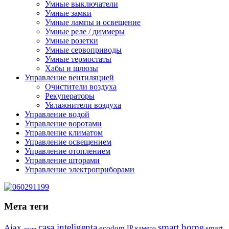
Умные выключатели
Умные замки
Умные лампы и освещение
Умные реле / диммеры
Умные розетки
Умные сервоприводы
Умные термостаты
Хабы и шлюзы
Управление вентиляцией
Очистители воздуха
Рекуператоры
Увлажнители воздуха
Управление водой
Управление воротами
Управление климатом
Управление освещением
Управление отоплением
Управление шторами
Управление электроприборами
Мета теги
casa inteligenta
smart home
Ajax
ecodom
IP камера
smart
aqara