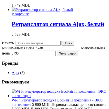
1 749
MDL
В корзину
Ретранслятор сигнала Ajax, белый
2 529
MDL
Искать:
Поиск
Минимальная цена
Максимальная
цена
Фильтрация
Бренды
Ajax
(3)
Рекомендуем
Wi-Fi Рекуператор воздуха EcoPair II поколения - ЭКО
вентиляция
5 900
MDL
Первоначальная цена составляла
5 900 MDL.
5 400
MDL
Текущая цена: 5 400 MDL.