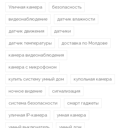
Уличная камера
безопасность
видеонаблюдение
датчик влажности
датчик движения
датчики
датчик температуры
доставка по Молдове
камера видеонаблюдения
камера с микрофоном
купить систему умный дом
купольная камера
ночное видение
сигнализация
система безопасности
смарт гаджеты
уличная IP-камера
умная камера
умный выключатель
умный дом