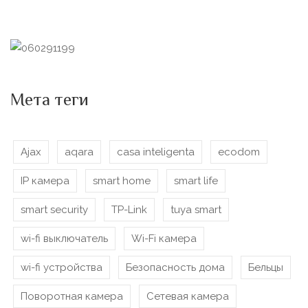
Мета теги
Ajax
aqara
casa inteligenta
ecodom
IP камера
smart home
smart life
smart security
TP-Link
tuya smart
wi-fi выключатель
Wi-Fi камера
wi-fi устройства
Безопасность дома
Бельцы
Поворотная камера
Сетевая камера