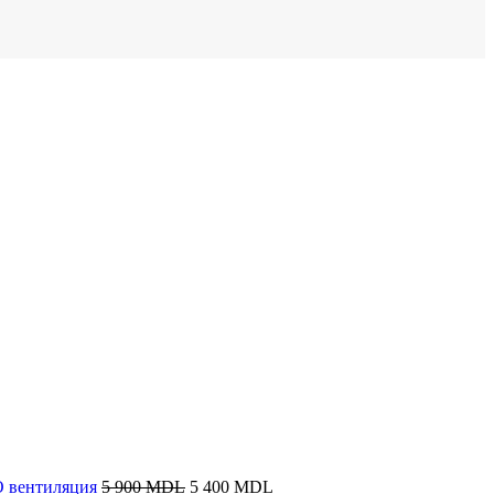
Первоначальная
Текущая
КО вентиляция
5 900
MDL
5 400
MDL