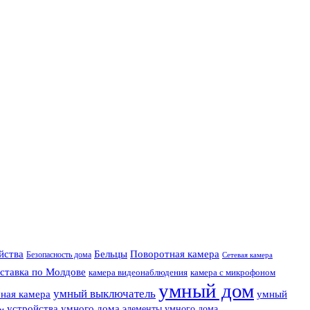
Поворотная камера
ойства
Бельцы
Безопасность дома
Сетевая камера
ставка по Молдове
камера видеонаблюдения
камера с микрофоном
умный дом
умный выключатель
ная камера
умный
устройства умного дома
элементы умного дома
ем