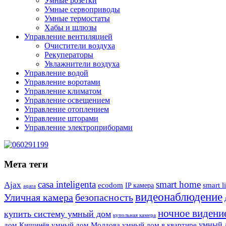
Умные розетки
Умные сервоприводы
Умные термостаты
Хабы и шлюзы
Управление вентиляцией
Очистители воздуха
Рекуператоры
Увлажнители воздуха
Управление водой
Управление воротами
Управление климатом
Управление освещением
Управление отоплением
Управление шторами
Управление электроприборами
Мета теги
casa inteligenta
smart home
Ajax
ecodom
IP камера
smart l
aqara
видеонаблюдение
Уличная камера
безопасность
ночное видени
купить систему умный дом
купольная камера
умный 
дом Кишинёв
умный дом Молдова
умный дом в квартире