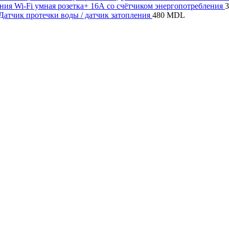
Wi-Fi умная розетка+ 16А со счётчиком энергопотребления
 Датчик протечки воды / датчик затопления
480
MDL