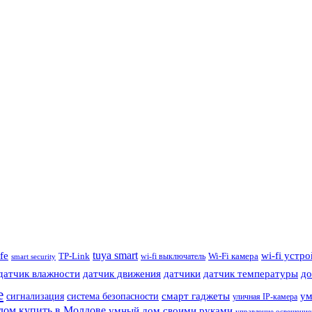
tuya smart
ife
wi-fi устр
TP-Link
wi-fi выключатель
Wi-Fi камера
smart security
датчик влажности
датчик движения
датчики
датчик температуры
до
е
смарт гаджеты
ум
сигнализация
система безопасности
уличная IP-камера
дом купить в Молдове
умный дом своими руками
управление освещени