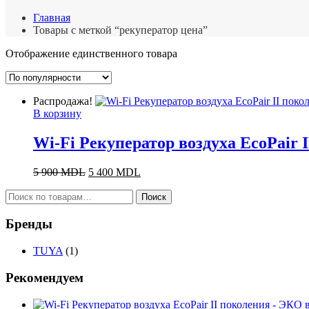
Главная
Товары с меткой “рекуператор цена”
Отображение единственного товара
Распродажа!
В корзину
Wi-Fi Рекуператор воздуха EcoPair
Первоначальная
Текущая
5 900
MDL
5 400
MDL
цена
цена:
Искать:
составляла
5
Поиск
5
400 MDL.
900 MDL.
Бренды
TUYA
(1)
Рекомендуем