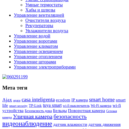
Умные термостаты
Хабы и шлюзы
Управление вентиляцией
Очистители воздуха
Рекуператоры
Увлажнители воздуха
Управление водой
Управление воротами
Управление климатом
Управление освещением
Управление отоплением
Управление шторами
Управление электроприборами
Мета теги
casa inteligenta
smart home
Ajax
ecodom
IP камера
smart
aqara
tuya smart
life
wi-fi
TP-Link
wi-fi выключатель
Wi-Fi камера
smart security
Поворотная камера
устройства
Бельцы
Безопасность дома
Сетевая
Уличная камера
безопасность
камера
видеонаблюдение
датчик влажности
датчик движения