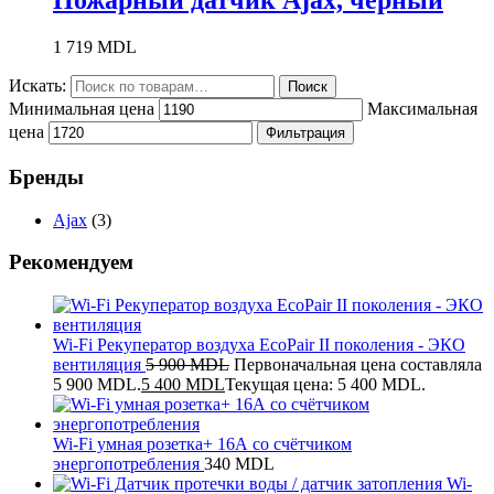
Пожарный датчик Ajax, чёрный
1 719
MDL
Искать:
Поиск
Минимальная цена
Максимальная
цена
Фильтрация
Бренды
Ajax
(3)
Рекомендуем
Wi-Fi Рекуператор воздуха EcoPair II поколения - ЭКО
вентиляция
5 900
MDL
Первоначальная цена составляла
5 900 MDL.
5 400
MDL
Текущая цена: 5 400 MDL.
Wi-Fi умная розетка+ 16А со счётчиком
энергопотребления
340
MDL
Wi-