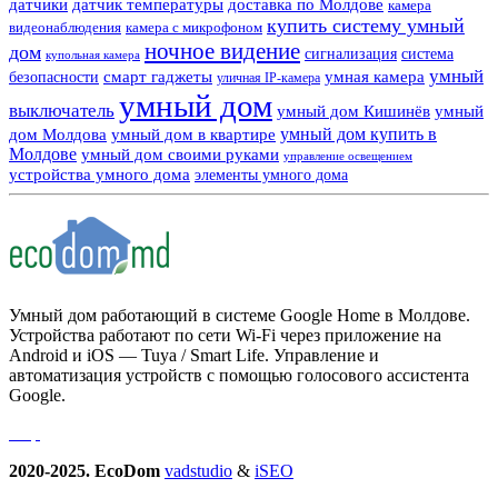
датчики
датчик температуры
доставка по Молдове
камера
купить систему умный
видеонаблюдения
камера с микрофоном
ночное видение
дом
сигнализация
система
купольная камера
умный
смарт гаджеты
умная камера
безопасности
уличная IP-камера
умный дом
выключатель
умный дом Кишинёв
умный
умный дом купить в
дом Молдова
умный дом в квартире
Молдове
умный дом своими руками
управление освещением
устройства умного дома
элементы умного дома
Умный дом работающий в системе Google Home в Молдове.
Устройства работают по сети Wi-Fi через приложение на
Android и iOS — Tuya / Smart Life. Управление и
автоматизация устройств с помощью голосового ассистента
Google.
2020-2025. EcoDom
vadstudio
&
iSEO