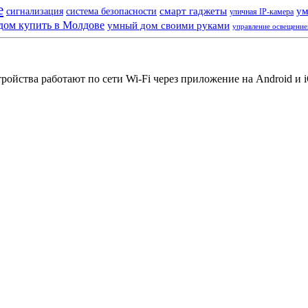
е
смарт гаджеты
ум
сигнализация
система безопасности
уличная IP-камера
дом купить в Молдове
умный дом своими руками
управление освещени
йства работают по сети Wi-Fi через приложение на Android и iO