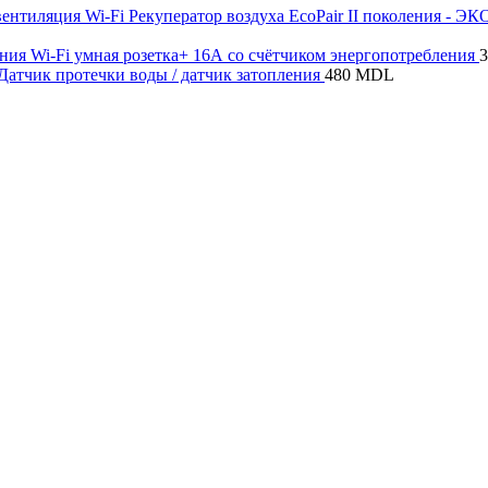
Wi-Fi Рекуператор воздуха EcoPair II поколения - Э
Wi-Fi умная розетка+ 16А со счётчиком энергопотребления
 Датчик протечки воды / датчик затопления
480
MDL