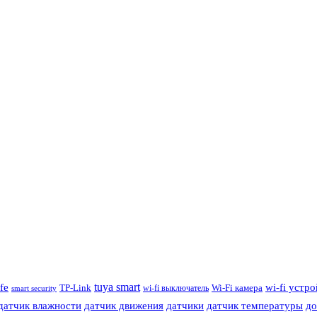
tuya smart
ife
wi-fi устр
TP-Link
wi-fi выключатель
Wi-Fi камера
smart security
датчик влажности
датчик движения
датчики
датчик температуры
до