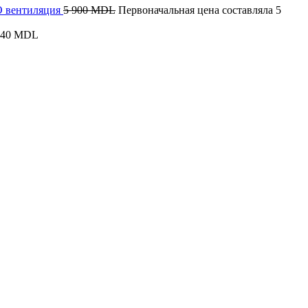
КО вентиляция
5 900
MDL
Первоначальная цена составляла 5
340
MDL