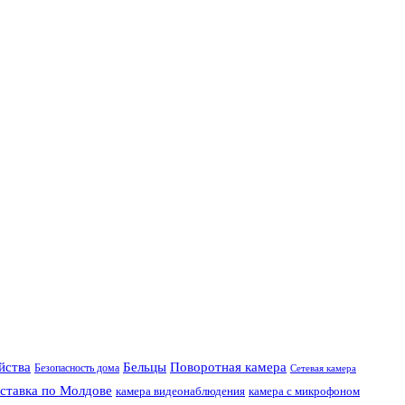
Поворотная камера
ойства
Бельцы
Безопасность дома
Сетевая камера
ставка по Молдове
камера видеонаблюдения
камера с микрофоном