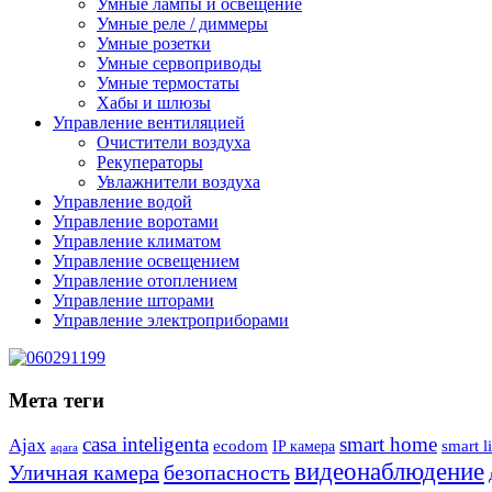
Умные лампы и освещение
Умные реле / диммеры
Умные розетки
Умные сервоприводы
Умные термостаты
Хабы и шлюзы
Управление вентиляцией
Очистители воздуха
Рекуператоры
Увлажнители воздуха
Управление водой
Управление воротами
Управление климатом
Управление освещением
Управление отоплением
Управление шторами
Управление электроприборами
Мета теги
casa inteligenta
smart home
Ajax
ecodom
IP камера
smart l
aqara
видеонаблюдение
Уличная камера
безопасность