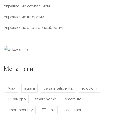
Управление отоплением
Управление шторами
Управление электроприборами
Мета теги
Ajax
aqara
casa inteligenta
ecodom
IP камера
smart home
smart life
smart security
TP-Link
tuya smart