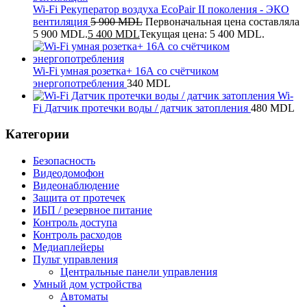
Wi-Fi Рекуператор воздуха EcoPair II поколения - ЭКО
вентиляция
5 900
MDL
Первоначальная цена составляла
5 900 MDL.
5 400
MDL
Текущая цена: 5 400 MDL.
Wi-Fi умная розетка+ 16А со счётчиком
энергопотребления
340
MDL
Wi-
Fi Датчик протечки воды / датчик затопления
480
MDL
Категории
Безопасность
Видеодомофон
Видеонаблюдение
Защита от протечек
ИБП / резервное питание
Контроль доступа
Контроль расходов
Медиаплейеры
Пульт управления
Центральные панели управления
Умный дом устройства
Автоматы