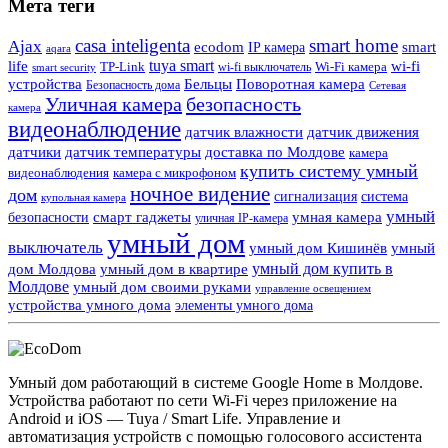
Мета теги
casa inteligenta
smart home
Ajax
ecodom
IP камера
smart
aqara
tuya smart
life
wi-fi
TP-Link
wi-fi выключатель
Wi-Fi камера
smart security
Поворотная камера
устройства
Бельцы
Безопасность дома
Сетевая
Уличная камера
безопасность
камера
видеонаблюдение
датчик влажности
датчик движения
датчики
датчик температуры
доставка по Молдове
камера
купить систему умный
видеонаблюдения
камера с микрофоном
ночное видение
дом
сигнализация
система
купольная камера
умный
смарт гаджеты
умная камера
безопасности
уличная IP-камера
умный дом
выключатель
умный дом Кишинёв
умный
умный дом купить в
дом Молдова
умный дом в квартире
Молдове
умный дом своими руками
управление освещением
устройства умного дома
элементы умного дома
Умный дом работающий в системе Google Home в Молдове.
Устройства работают по сети Wi-Fi через приложение на
Android и iOS — Tuya / Smart Life. Управление и
автоматизация устройств с помощью голосового ассистента