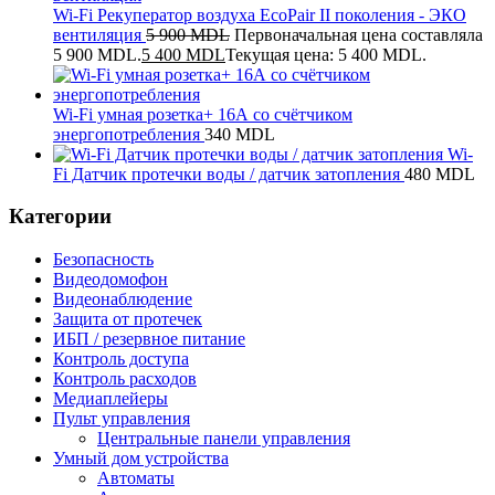
Wi-Fi Рекуператор воздуха EcoPair II поколения - ЭКО
вентиляция
5 900
MDL
Первоначальная цена составляла
5 900 MDL.
5 400
MDL
Текущая цена: 5 400 MDL.
Wi-Fi умная розетка+ 16А со счётчиком
энергопотребления
340
MDL
Wi-
Fi Датчик протечки воды / датчик затопления
480
MDL
Категории
Безопасность
Видеодомофон
Видеонаблюдение
Защита от протечек
ИБП / резервное питание
Контроль доступа
Контроль расходов
Медиаплейеры
Пульт управления
Центральные панели управления
Умный дом устройства
Автоматы