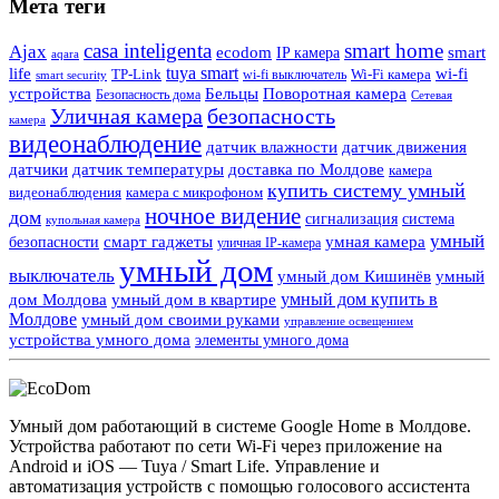
Мета теги
casa inteligenta
smart home
Ajax
ecodom
IP камера
smart
aqara
tuya smart
life
wi-fi
TP-Link
wi-fi выключатель
Wi-Fi камера
smart security
Поворотная камера
устройства
Бельцы
Безопасность дома
Сетевая
Уличная камера
безопасность
камера
видеонаблюдение
датчик влажности
датчик движения
датчики
датчик температуры
доставка по Молдове
камера
купить систему умный
видеонаблюдения
камера с микрофоном
ночное видение
дом
сигнализация
система
купольная камера
умный
смарт гаджеты
умная камера
безопасности
уличная IP-камера
умный дом
выключатель
умный дом Кишинёв
умный
умный дом купить в
дом Молдова
умный дом в квартире
Молдове
умный дом своими руками
управление освещением
устройства умного дома
элементы умного дома
Умный дом работающий в системе Google Home в Молдове.
Устройства работают по сети Wi-Fi через приложение на
Android и iOS — Tuya / Smart Life. Управление и
автоматизация устройств с помощью голосового ассистента