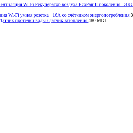
Wi-Fi Рекуператор воздуха EcoPair II поколения - Э
Wi-Fi умная розетка+ 16А со счётчиком энергопотребления
 Датчик протечки воды / датчик затопления
480
MDL