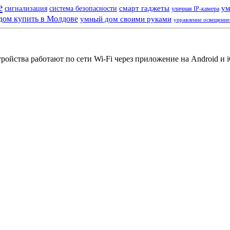
е
смарт гаджеты
ум
сигнализация
система безопасности
уличная IP-камера
дом купить в Молдове
умный дом своими руками
управление освещени
йства работают по сети Wi-Fi через приложение на Android и iO