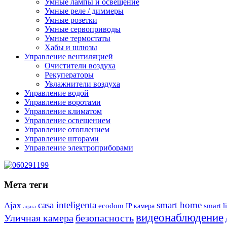
Умные лампы и освещение
Умные реле / диммеры
Умные розетки
Умные сервоприводы
Умные термостаты
Хабы и шлюзы
Управление вентиляцией
Очистители воздуха
Рекуператоры
Увлажнители воздуха
Управление водой
Управление воротами
Управление климатом
Управление освещением
Управление отоплением
Управление шторами
Управление электроприборами
Мета теги
casa inteligenta
smart home
Ajax
ecodom
IP камера
smart l
aqara
видеонаблюдение
Уличная камера
безопасность