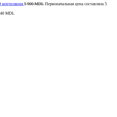
КО вентиляция
5 900
MDL
Первоначальная цена составляла 5
340
MDL