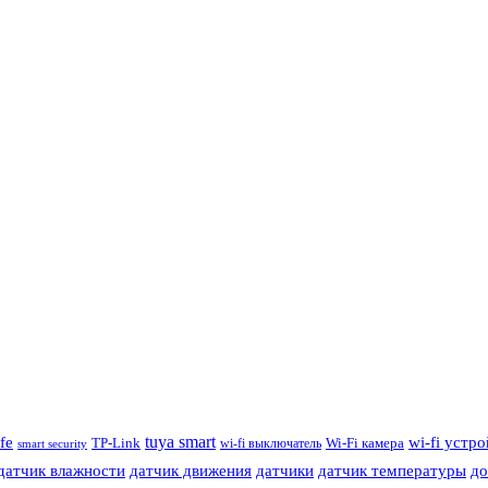
tuya smart
ife
wi-fi устр
TP-Link
wi-fi выключатель
Wi-Fi камера
smart security
датчик влажности
датчик движения
датчики
датчик температуры
до