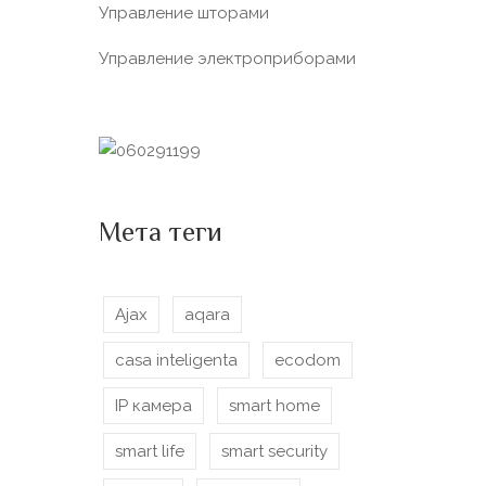
Управление шторами
Управление электроприборами
Мета теги
Ajax
aqara
casa inteligenta
ecodom
IP камера
smart home
smart life
smart security