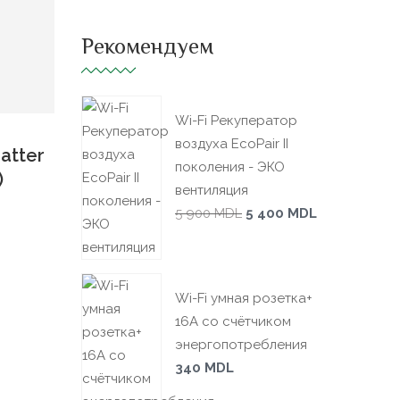
Рекомендуем
Wi-Fi Рекуператор
воздуха EcoPair II
atter
поколения - ЭКО
)
вентиляция
5 900
MDL
5 400
MDL
Wi-Fi умная розетка+
16А со счётчиком
энергопотребления
340
MDL