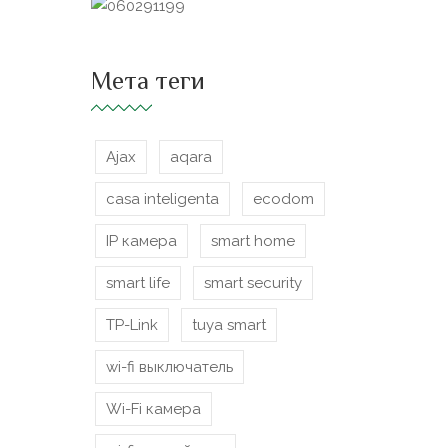
Мета теги
Ajax
aqara
casa inteligenta
ecodom
IP камера
smart home
smart life
smart security
TP-Link
tuya smart
wi-fi выключатель
Wi-Fi камера