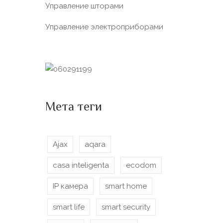
Управление шторами
Управление электроприборами
Мета теги
Ajax
aqara
casa inteligenta
ecodom
IP камера
smart home
smart life
smart security