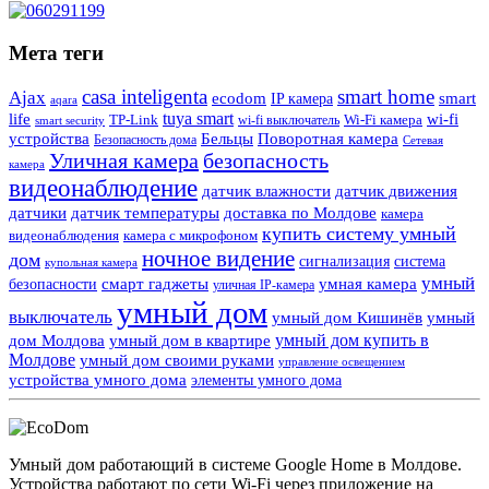
Мета теги
casa inteligenta
smart home
Ajax
ecodom
IP камера
smart
aqara
tuya smart
life
wi-fi
TP-Link
wi-fi выключатель
Wi-Fi камера
smart security
Поворотная камера
устройства
Бельцы
Безопасность дома
Сетевая
Уличная камера
безопасность
камера
видеонаблюдение
датчик влажности
датчик движения
датчики
датчик температуры
доставка по Молдове
камера
купить систему умный
видеонаблюдения
камера с микрофоном
ночное видение
дом
сигнализация
система
купольная камера
умный
смарт гаджеты
умная камера
безопасности
уличная IP-камера
умный дом
выключатель
умный дом Кишинёв
умный
умный дом купить в
дом Молдова
умный дом в квартире
Молдове
умный дом своими руками
управление освещением
устройства умного дома
элементы умного дома
Умный дом работающий в системе Google Home в Молдове.
Устройства работают по сети Wi-Fi через приложение на