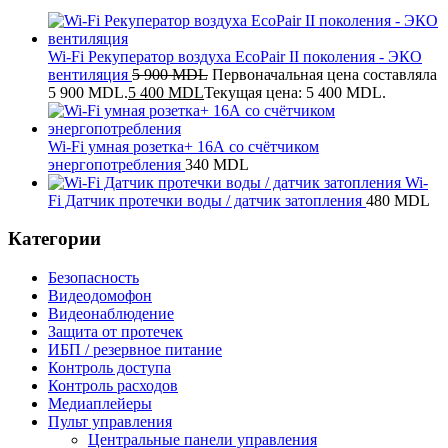
Wi-Fi Рекуператор воздуха EcoPair II поколения - ЭКО
вентиляция
5 900
MDL
Первоначальная цена составляла
5 900 MDL.
5 400
MDL
Текущая цена: 5 400 MDL.
Wi-Fi умная розетка+ 16А со счётчиком
энергопотребления
340
MDL
Wi-
Fi Датчик протечки воды / датчик затопления
480
MDL
Категории
Безопасность
Видеодомофон
Видеонаблюдение
Защита от протечек
ИБП / резервное питание
Контроль доступа
Контроль расходов
Медиаплейеры
Пульт управления
Центральные панели управления