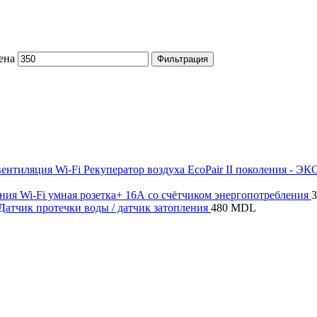
ена
Фильтрация
Wi-Fi Рекуператор воздуха EcoPair II поколения - Э
Wi-Fi умная розетка+ 16А со счётчиком энергопотребления
 Датчик протечки воды / датчик затопления
480
MDL