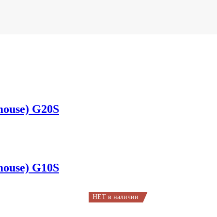
ouse) G20S
ouse) G10S
НЕТ в наличии