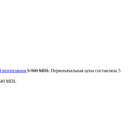
КО вентиляция
5 900
MDL
Первоначальная цена составляла 5
340
MDL