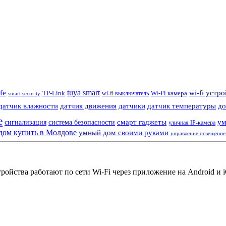
tuya smart
ife
wi-fi устр
TP-Link
wi-fi выключатель
Wi-Fi камера
smart security
датчик влажности
датчик движения
датчики
датчик температуры
до
е
смарт гаджеты
ум
сигнализация
система безопасности
уличная IP-камера
дом купить в Молдове
умный дом своими руками
управление освещени
йства работают по сети Wi-Fi через приложение на Android и iO