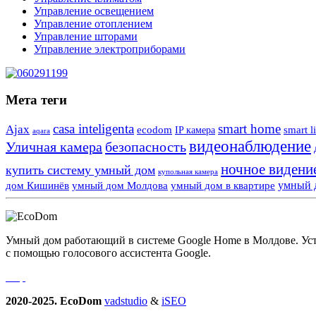
Управление освещением
Управление отоплением
Управление шторами
Управление электроприборами
Мета теги
casa inteligenta
smart home
Ajax
ecodom
IP камера
smart l
aqara
видеонаблюдение
Уличная камера
безопасность
ночное видени
купить систему умный дом
купольная камера
умный 
дом Кишинёв
умный дом Молдова
умный дом в квартире
Умный дом работающий в системе Google Home в Молдове. Устро
с помощью голосового ассистента Google.
2020-2025. EcoDom
vadstudio
&
iSEO