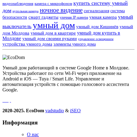
купить систему умный
видеонаблюдения
камера с микрофоном
ночное видение
дом
сигнализация
система
купольная камера
умный
смарт гаджеты
умная камера
безопасности
уличная IP-камера
умный дом
выключатель
умный дом Кишинёв
умный
умный дом купить в
дом Молдова
умный дом в квартире
Молдове
умный дом своими руками
управление освещением
устройства умного дома
элементы умного дома
Умный дом работающий в системе Google Home в Молдове.
Устройства работают по сети Wi-Fi через приложение на
Android и iOS — Tuya / Smart Life. Управление и
автоматизация устройств с помощью голосового ассистента
Google.
2020-2025. EcoDom
vadstudio
&
iSEO
Информация
О нас