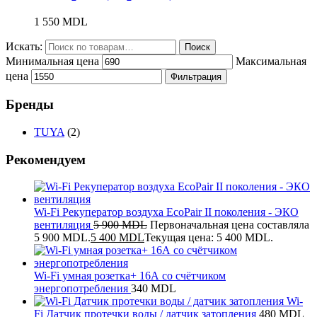
1 550
MDL
Искать:
Поиск
Минимальная цена
Максимальная
цена
Фильтрация
Бренды
TUYA
(2)
Рекомендуем
Wi-Fi Рекуператор воздуха EcoPair II поколения - ЭКО
вентиляция
5 900
MDL
Первоначальная цена составляла
5 900 MDL.
5 400
MDL
Текущая цена: 5 400 MDL.
Wi-Fi умная розетка+ 16А со счётчиком
энергопотребления
340
MDL
Wi-
Fi Датчик протечки воды / датчик затопления
480
MDL