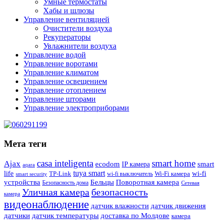
Умные термостаты
Хабы и шлюзы
Управление вентиляцией
Очистители воздуха
Рекуператоры
Увлажнители воздуха
Управление водой
Управление воротами
Управление климатом
Управление освещением
Управление отоплением
Управление шторами
Управление электроприборами
Мета теги
casa inteligenta
smart home
Ajax
ecodom
IP камера
smart
aqara
tuya smart
life
wi-fi
TP-Link
wi-fi выключатель
Wi-Fi камера
smart security
Поворотная камера
устройства
Бельцы
Безопасность дома
Сетевая
Уличная камера
безопасность
камера
видеонаблюдение
датчик влажности
датчик движения
датчики
датчик температуры
доставка по Молдове
камера