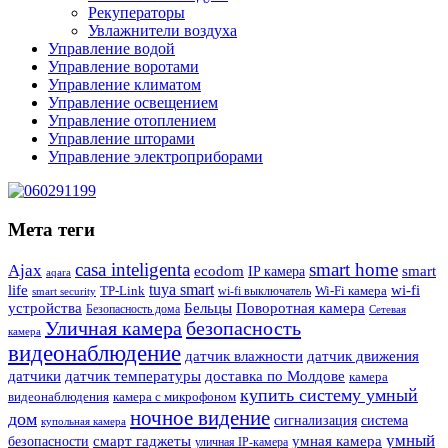
Рекуператоры
Увлажнители воздуха
Управление водой
Управление воротами
Управление климатом
Управление освещением
Управление отоплением
Управление шторами
Управление электроприборами
Мета теги
casa inteligenta
smart home
Ajax
ecodom
IP камера
smart
aqara
tuya smart
life
wi-fi
TP-Link
wi-fi выключатель
Wi-Fi камера
smart security
Поворотная камера
устройства
Бельцы
Безопасность дома
Сетевая
Уличная камера
безопасность
камера
видеонаблюдение
датчик влажности
датчик движения
датчики
датчик температуры
доставка по Молдове
камера
купить систему умный
видеонаблюдения
камера с микрофоном
ночное видение
дом
сигнализация
система
купольная камера
умный
смарт гаджеты
умная камера
безопасности
уличная IP-камера