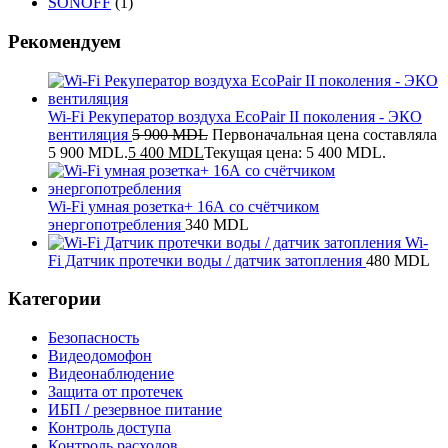
SONOFF
(1)
Рекомендуем
Wi-Fi Рекуператор воздуха EcoPair II поколения - ЭКО
вентиляция
5 900
MDL
Первоначальная цена составляла
5 900 MDL.
5 400
MDL
Текущая цена: 5 400 MDL.
Wi-Fi умная розетка+ 16А со счётчиком
энергопотребления
340
MDL
Wi-
Fi Датчик протечки воды / датчик затопления
480
MDL
Категории
Безопасность
Видеодомофон
Видеонаблюдение
Защита от протечек
ИБП / резервное питание
Контроль доступа
Контроль расходов