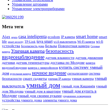
Управление шторами
Управление электроприборами
Мета теги
casa inteligenta
smart home
Ajax
ecodom
IP камера
smart
aqara
tuya smart
life
wi-fi
TP-Link
wi-fi выключатель
Wi-Fi камера
smart security
Поворотная камера
устройства
Бельцы
Безопасность дома
Сетевая
Уличная камера
безопасность
камера
видеонаблюдение
датчик влажности
датчик движения
датчики
датчик температуры
доставка по Молдове
камера
купить систему умный
видеонаблюдения
камера с микрофоном
ночное видение
дом
сигнализация
система
купольная камера
умный
смарт гаджеты
умная камера
безопасности
уличная IP-камера
умный дом
выключатель
умный дом Кишинёв
умный
умный дом купить в
дом Молдова
умный дом в квартире
Молдове
умный дом своими руками
управление освещением
устройства умного дома
элементы умного дома