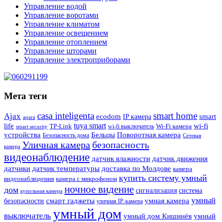
Управление водой
Управление воротами
Управление климатом
Управление освещением
Управление отоплением
Управление шторами
Управление электроприборами
Мета теги
casa inteligenta
smart home
Ajax
ecodom
IP камера
smart
aqara
tuya smart
life
wi-fi
TP-Link
wi-fi выключатель
Wi-Fi камера
smart security
Поворотная камера
устройства
Бельцы
Безопасность дома
Сетевая
Уличная камера
безопасность
камера
видеонаблюдение
датчик влажности
датчик движения
датчики
датчик температуры
доставка по Молдове
камера
купить систему умный
видеонаблюдения
камера с микрофоном
ночное видение
дом
сигнализация
система
купольная камера
умный
смарт гаджеты
умная камера
безопасности
уличная IP-камера
умный дом
выключатель
умный дом Кишинёв
умный