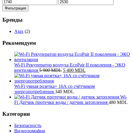
Минимальная
Максимальная
цена
цена
Фильтрация
Бренды
Ajax
(2)
Рекомендуем
Wi-Fi Рекуператор воздуха EcoPair II поколения - ЭКО
Первоначальная
Текущая
вентиляция
5 900
MDL
5 400
MDL
цена
цена:
составляла
5
5
400 MDL.
Wi-Fi умная розетка+ 16А со счётчиком
900 MDL.
энергопотребления
340
MDL
Wi-
Fi Датчик протечки воды / датчик затопления
480
MDL
Категории
Безопасность
Видеодомофон