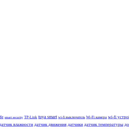
tuya smart
ife
wi-fi устр
TP-Link
wi-fi выключатель
Wi-Fi камера
smart security
датчик влажности
датчик движения
датчики
датчик температуры
до