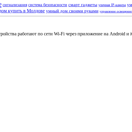
е
смарт гаджеты
ум
сигнализация
система безопасности
уличная IP-камера
дом купить в Молдове
умный дом своими руками
управление освещени
йства работают по сети Wi-Fi через приложение на Android и iO