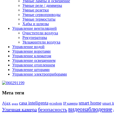
Умные лампы и освещение
Умные реле / диммеры
Умные розетки
Умные сервоприводы
Умные термостаты
Хабы и шлюзы
Управление вентиляцией
Очистители воздуха
Рекуператоры
Увлажнители воздуха
Управление водой
Управление воротами
Управление климатом
Управление освещением
Управление отоплением
Управление шторами
Управление электроприборами
Мета теги
casa inteligenta
smart home
Ajax
ecodom
IP камера
smart l
aqara
видеонаблюдение
Уличная камера
безопасность