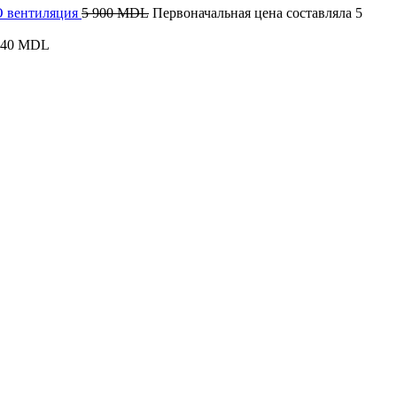
КО вентиляция
5 900
MDL
Первоначальная цена составляла 5
340
MDL