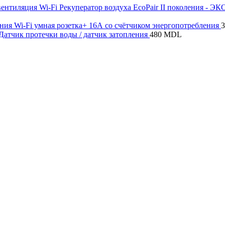
Wi-Fi Рекуператор воздуха EcoPair II поколения - Э
Wi-Fi умная розетка+ 16А со счётчиком энергопотребления
 Датчик протечки воды / датчик затопления
480
MDL