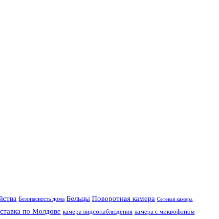
Поворотная камера
ойства
Бельцы
Безопасность дома
Сетевая камера
ставка по Молдове
камера видеонаблюдения
камера с микрофоном