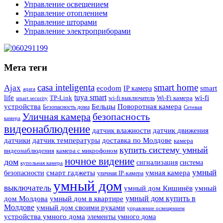
Управление освещением
Управление отоплением
Управление шторами
Управление электроприборами
Мета теги
casa inteligenta
smart home
Ajax
ecodom
IP камера
smart
aqara
tuya smart
life
wi-fi
TP-Link
wi-fi выключатель
Wi-Fi камера
smart security
Поворотная камера
устройства
Бельцы
Безопасность дома
Сетевая
Уличная камера
безопасность
камера
видеонаблюдение
датчик влажности
датчик движения
датчики
датчик температуры
доставка по Молдове
камера
купить систему умный
видеонаблюдения
камера с микрофоном
ночное видение
дом
сигнализация
система
купольная камера
умный
смарт гаджеты
умная камера
безопасности
уличная IP-камера
умный дом
выключатель
умный дом Кишинёв
умный
умный дом купить в
дом Молдова
умный дом в квартире
Молдове
умный дом своими руками
управление освещением
устройства умного дома
элементы умного дома