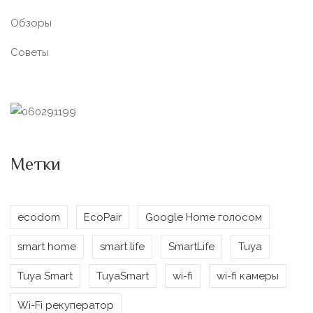
Обзоры
Советы
Метки
ecodom
EcoPair
Google Home голосом
smart home
smart life
SmartLife
Tuya
Tuya Smart
TuyaSmart
wi-fi
wi-fi камеры
Wi-Fi рекуператор