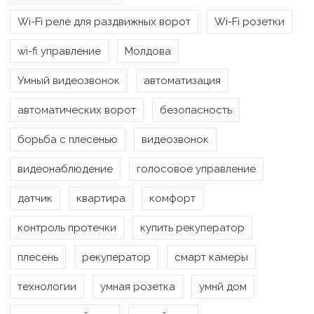
Wi-Fi реле для раздвижных ворот
Wi-Fi розетки
wi-fi управление
Молдова
Умный видеозвонок
автоматизация
автоматических ворот
безопасность
борьба с плесенью
видеозвонок
видеонаблюдение
голосовое управление
датчик
квартира
комфорт
контроль протечки
купить рекуператор
плесень
рекуператор
смарт камеры
технологии
умная розетка
умнй дом