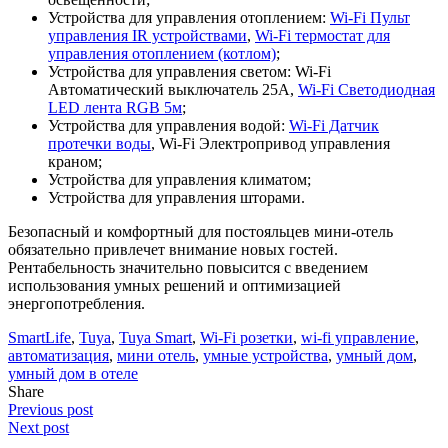
Устройства для управления отоплением:
Wi-Fi Пульт
управления IR устройствами
,
Wi-Fi термостат для
управления отоплением (котлом)
;
Устройства для управления светом: Wi-Fi
Автоматический выключатель 25А,
Wi-Fi Светодиодная
LED лента RGB 5м
;
Устройства для управления водой:
Wi-Fi Датчик
протечки воды
, Wi-Fi Электропривод управления
краном;
Устройства для управления климатом;
Устройства для управления шторами.
Безопасный и комфортный для постояльцев мини-отель
обязательно привлечет внимание новых гостей.
Рентабельность значительно повысится с введением
использования умных решений и оптимизацией
энергопотребления.
SmartLife
,
Tuya
,
Tuya Smart
,
Wi-Fi розетки
,
wi-fi управление
,
автоматизация
,
мини отель
,
умные устройства
,
умный дом
,
умный дом в отеле
Share
Previous post
Next post