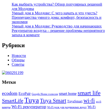
Как выбрать устройства? Обзор популярных решений
для Молдовы
Умный дом в Молдове: С чего начать и что учесть?
Преимущества умного дома: комфорт, безопасность и
экономия
Умный дом в Молдове: Руководство для начинающих
Рекуператор воздуха – решение проблемы неприятного
запаха в комнате
Рубрики
Новости
Обзоры
Советы
Метки
smart life
ecodom
EcoPair
smart home
Google Home голосом
Tuya
wi-fi
Tuya Smart
SmartLife
TuyaSmart
wi-fi
Wi-Fi рекуператор
Wi-Fi
камеры
Wi-Fi реле для раздвижных ворот