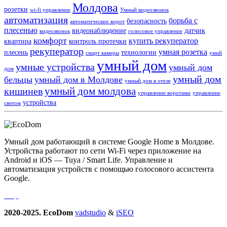
Молдова
розетки
wi-fi управление
Умный видеозвонок
автоматизация
борьба с
безопасность
автоматических ворот
плесенью
видеонаблюдение
датчик
видеозвонок
голосовое управление
комфорт
купить рекуператор
квартира
контроль протечки
рекуператор
умная розетка
плесень
технологии
смарт камеры
умнй
умный дом
умные устройства
умный дом
дом
умный дом
бельцы
умный дом в Молдове
умный дом в отеле
умный дом молдова
кишинев
управление воротами
управление
устройства
светом
Умный дом работающий в системе Google Home в Молдове.
Устройства работают по сети Wi-Fi через приложение на
Android и iOS — Tuya / Smart Life. Управление и
автоматизация устройств с помощью голосового ассистента
Google.
2020-2025. EcoDom
vadstudio
&
iSEO