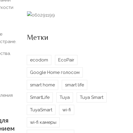
вании
ухости
де
Метки
стране.
ства.
ecodom
EcoPair
Google Home голосом
smart home
smart life
SmartLife
Tuya
Tuya Smart
TuyaSmart
wi-fi
для
wi-fi камеры
ением