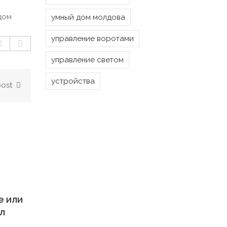
400 MDL.
900 MDL.
дом
умный дом молдова
управление воротами
управление светом
устройства
post
e или
ол