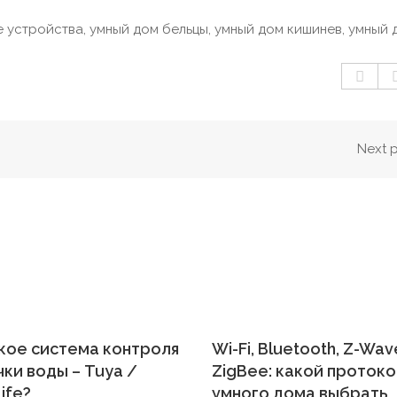
е устройства
,
умный дом бельцы
,
умный дом кишинев
,
умный 
Next 
кое система контроля
Wi-Fi, Bluetooth, Z-Wav
ки воды – Tuya /
ZigBee: какой проток
ife?
умного дома выбрать