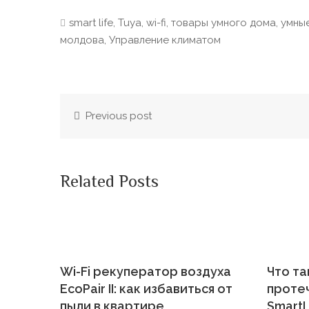
smart life
,
Tuya
,
wi-fi
,
товары умного дома
,
умны
молдова
,
Управление климатом
Previous post
Related Posts
Wi-Fi рекуператор воздуха
Что та
EcoPair II: как избавиться от
протеч
пыли в квартире
SmartL