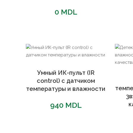
0
MDL
Умный ИК-пульт (IR
control) с датчиком
темпе
температуры и влажности
3в
940
MDL
к