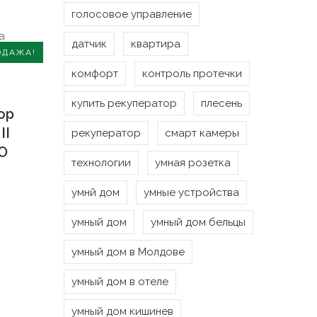
голосовое управление
датчик
квартира
ОДАЖА!
комфорт
контроль протечки
купить рекуператор
плесень
ор
II
рекуператор
смарт камеры
О
технологии
умная розетка
умнй дом
умные устройства
Первоначальная
умный дом
умный дом бельцы
Текущая
цена
умный дом в Молдове
цена:
составляла
умный дом в отеле
5
5
умный дом кишинев