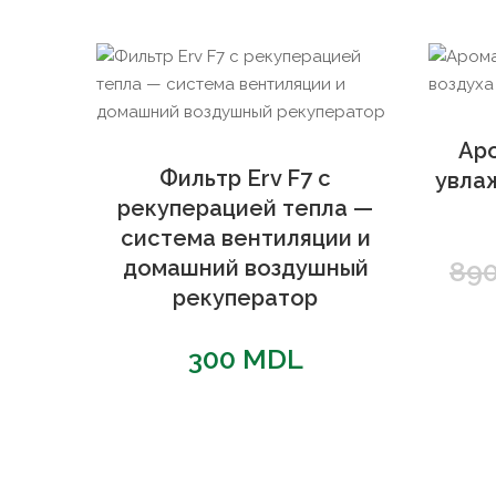
Ар
Фильтр Erv F7 с
увла
рекуперацией тепла —
система вентиляции и
домашний воздушный
89
рекуператор
300
MDL