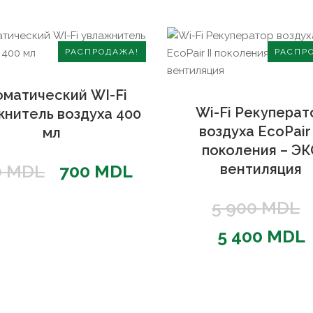
РАСПРОДАЖА!
РАСПР
оматический WI-Fi
Wi-Fi Рекуперат
жнитель воздуха 400
воздуха EcoPair 
мл
поколения – ЭК
Первоначальная
Текущая
0
MDL
700
MDL
вентиляция
цена
цена:
5 900
MDL
составляла
700 MDL.
5 400
MDL
890 MDL.