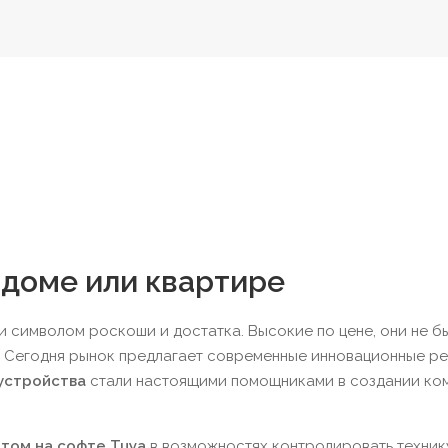
 доме или квартире
 символом роскоши и достатка. Высокие по цене, они не б
 Сегодня рынок предлагает современные инновационные ре
устройства
стали настоящими помощниками в создании ко
атом на софте
Tuya
в возможностях контролировать техник