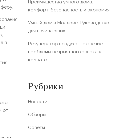
Преимущества умного дома:
сферу.
комфорт, безопасность и экономия
рования,
Умный дом в Молдове: Руководство
ощи
для начинающих
р,
а в
Рекуператор воздуха – решение
проблемы неприятного запаха в
комнате
тия
Рубрики
Новости
ного
и от
Обзоры
Советы