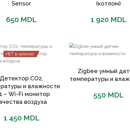
Sensor
(котлом)
650
MDL
1 920
MDL
НЕТ в наличии
Zigbee умный дат
Детектор CO2,
температуры и вла
ратуры и влажности
1 – Wi-Fi монитор
550
MDL
ачества воздуха
1 450
MDL