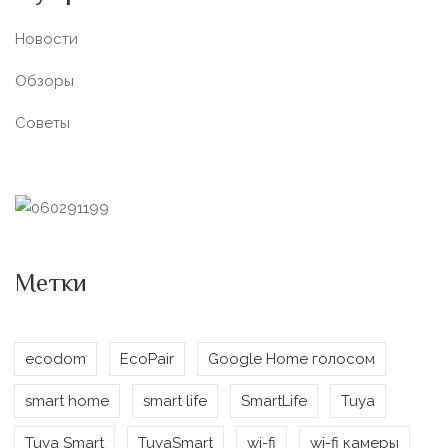
Новости
Обзоры
Советы
Метки
ecodom
EcoPair
Google Home голосом
smart home
smart life
SmartLife
Tuya
Tuya Smart
TuyaSmart
wi-fi
wi-fi камеры