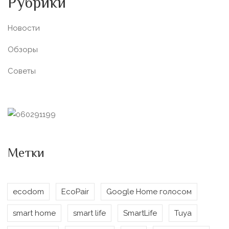
Рубрики
Новости
Обзоры
Советы
Метки
ecodom
EcoPair
Google Home голосом
smart home
smart life
SmartLife
Tuya