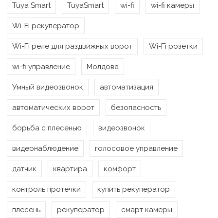
Tuya Smart
TuyaSmart
wi-fi
wi-fi камеры
Wi-Fi рекуператор
Wi-Fi реле для раздвижных ворот
Wi-Fi розетки
wi-fi управление
Молдова
Умный видеозвонок
автоматизация
автоматических ворот
безопасность
борьба с плесенью
видеозвонок
видеонаблюдение
голосовое управление
датчик
квартира
комфорт
контроль протечки
купить рекуператор
плесень
рекуператор
смарт камеры