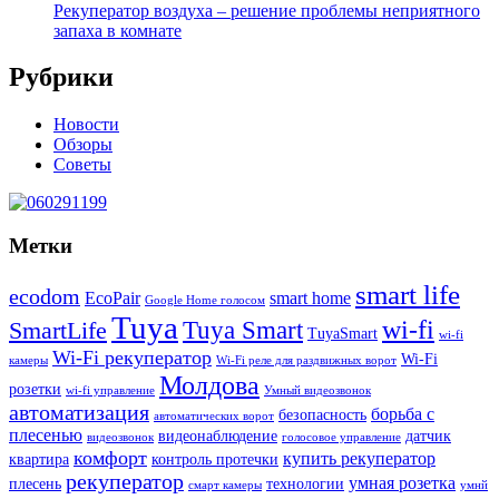
Рекуператор воздуха – решение проблемы неприятного
запаха в комнате
Рубрики
Новости
Обзоры
Советы
Метки
smart life
ecodom
EcoPair
smart home
Google Home голосом
Tuya
wi-fi
Tuya Smart
SmartLife
TuyaSmart
wi-fi
Wi-Fi рекуператор
Wi-Fi
камеры
Wi-Fi реле для раздвижных ворот
Молдова
розетки
wi-fi управление
Умный видеозвонок
автоматизация
борьба с
безопасность
автоматических ворот
плесенью
видеонаблюдение
датчик
видеозвонок
голосовое управление
комфорт
купить рекуператор
квартира
контроль протечки
рекуператор
умная розетка
плесень
технологии
смарт камеры
умнй