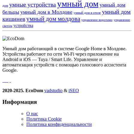
умный дом
умные устройства
умный дом
дом
умный дом
бельцы
умный дом в Молдове
умный дом в отеле
умный дом молдова
кишинев
управление воротами
управление
устройства
светом
Умный дом работающий в системе Google Home в Молдове.
Устройства работают по сети Wi-Fi через приложение на
Android и iOS — Tuya / Smart Life. Управление и
автоматизация устройств с помощью голосового ассистента
Google.
2020-2025. EcoDom
vadstudio
&
iSEO
Информация
О нас
Политика Сookie
Политика конфиденциальности