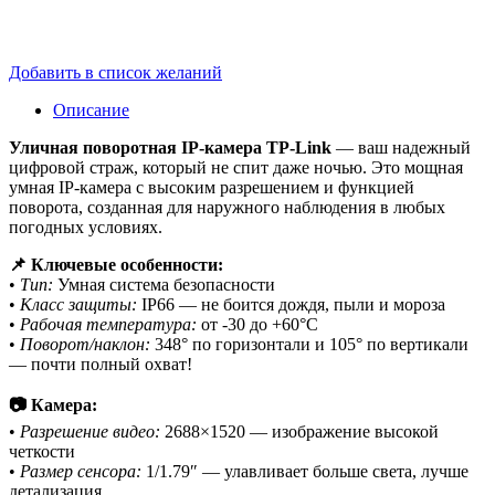
Добавить в список желаний
Описание
Уличная поворотная IP-камера TP-Link
— ваш надежный
цифровой страж, который не спит даже ночью. Это мощная
умная IP-камера с высоким разрешением и функцией
поворота, созданная для наружного наблюдения в любых
погодных условиях.
📌 Ключевые особенности:
•
Тип:
Умная система безопасности
•
Класс защиты:
IP66 — не боится дождя, пыли и мороза
•
Рабочая температура:
от -30 до +60°C
•
Поворот/наклон:
348° по горизонтали и 105° по вертикали
— почти полный охват!
📷 Камера:
•
Разрешение видео:
2688×1520 — изображение высокой
четкости
•
Размер сенсора:
1/1.79″ — улавливает больше света, лучше
детализация