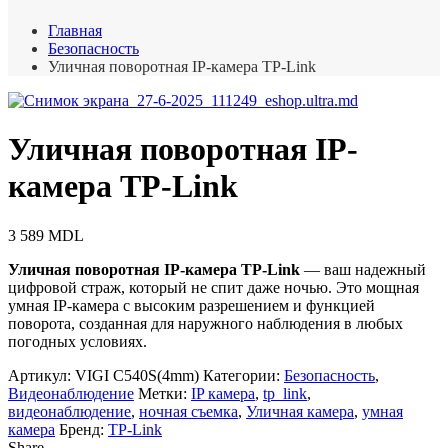
Главная
Безопасность
Уличная поворотная IP-камера TP-Link
Уличная поворотная IP-
камера TP-Link
3 589
MDL
Уличная поворотная IP-камера TP-Link
— ваш надежный
цифровой страж, который не спит даже ночью. Это мощная
умная IP-камера с высоким разрешением и функцией
поворота, созданная для наружного наблюдения в любых
погодных условиях.
Артикул:
VIGI C540S(4mm)
Категории:
Безопасность
,
Видеонаблюдение
Метки:
IP камера
,
tp_link
,
видеонаблюдение
,
ночная съемка
,
Уличная камера
,
умная
камера
Бренд:
TP-Link
Share