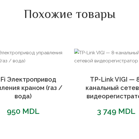
Похожие товары
-Fi Электропривод
TP-Link VIGI — 
ления краном (газ /
канальный сете
вода)
видеорегистрат
950
MDL
3 749
MDL