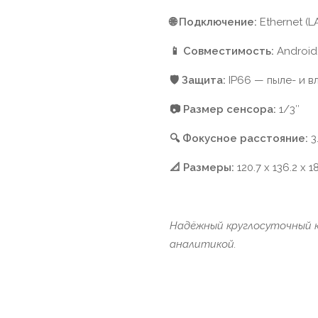
🌐 Подключение:
Ethernet (L
📱 Совместимость:
Android,
🛡️ Защита:
IP66 — пыле- и в
📷 Размер сенсора:
1/3″
🔍 Фокусное расстояние:
3
📐 Размеры:
120.7 x 136.2 x 1
Надёжный круглосуточный 
аналитикой.