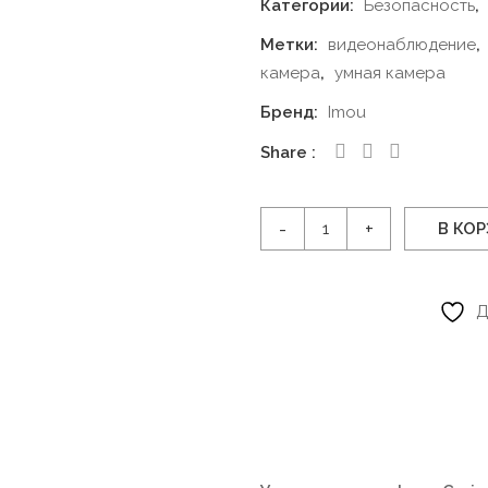
Категории:
Безопасность
,
Метки:
видеонаблюдение
,
камера
,
умная камера
Бренд:
Imou
Share
Количество
В КО
товара
Уличная
камера
Д
Imou
Cruiser
2C,
5
Мп,
белая