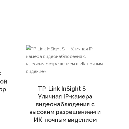
8-
вой
TP-Link InSight S —
ор
Уличная IP-камера
видеонаблюдения с
высоким разрешением и
ИК-ночным видением