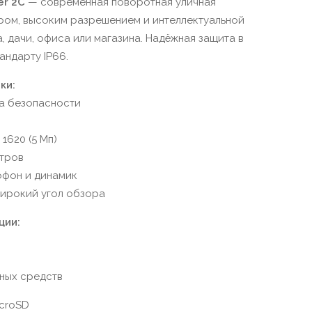
er 2C
— современная поворотная уличная
ом, высоким разрешением и интеллектуальной
, дачи, офиса или магазина. Надёжная защита в
андарту IP66.
ки:
а безопасности
 1620 (5 Мп)
тров
фон и динамик
ирокий угол обзора
ции:
ных средств
croSD