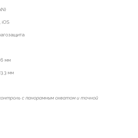
AN)
 iOS
лагозащита
.6 мм
83.3 мм
контроль с панорамным охватом и точной