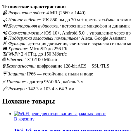
Технические характеристики:
📹 Разрешение видео:
4 МП (2560 × 1440)
🌙 Ночное видение:
ИК 850 нм до 30 м + цветная съёмка в темн
🔊 Двусторонняя аудиосвязь:
встроенные микрофон и динамик
📲 Совместимость:
iOS 10+, Android 5.0+, управление через 
🧠 Поддержка голосовых помощников:
Alexa, Google Assistant
🚨 Функции:
детекция движения, световая и звуковая сигнализа
💾 Хранение:
MicroSD до 256 ГБ
📶 Wi-Fi:
2.4 ГГц, до 150 Мбит/с
🌐 Ethernet:
1×10/100 Мбит/с
🔒 Безопасность:
шифрование 128-bit AES + SSL/TLS
☔ Защита:
IP66 — устойчива к пыли и воде
⚡ Питание:
адаптер 9V/0.6A, кабель 3 м
📏 Размеры:
142.3 × 103.4 × 64.3 мм
Похожие товары
В корзину