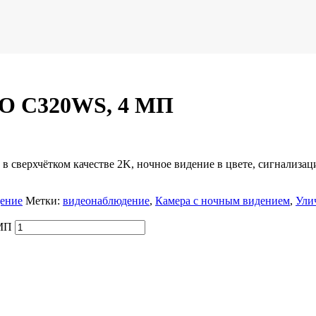
PO C320WS, 4 МП
сверхчётком качестве 2K, ночное видение в цвете, сигнализаци
ение
Метки:
видеонаблюдение
,
Камера с ночным видением
,
Ули
 МП