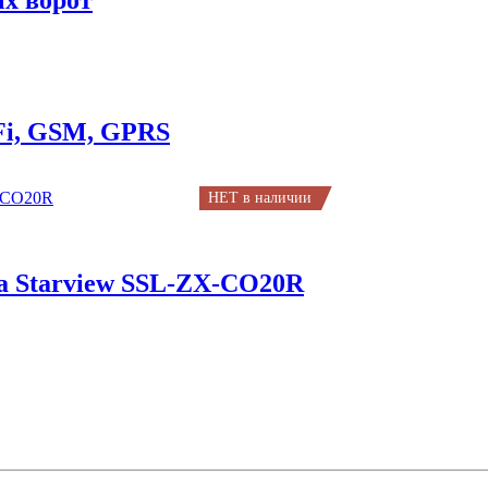
ых ворот
Fi, GSM, GPRS
НЕТ в наличии
за Starview SSL-ZX-CO20R