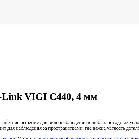
Link VIGI C440, 4 мм
надёжное решение для видеонаблюдения в любых погодных усло
ит для наблюдения за пространствами, где важна чёткость детал
людение
Метки:
камера видеонаблюдения
,
купольная камера
,
ноч