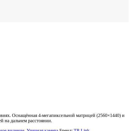
виях. Оснащённая 4-мегапиксельной матрицей (2560×1440) и
ей на дальнем расстоянии.
ное видение
,
Уличная камера
Бренд:
TP-Link