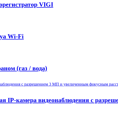
орегистратор VIGI
ya Wi-Fi
ном (газ / вода)
вая IP-камера видеонаблюдения с разр