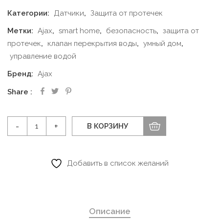
Категории:
Датчики
,
Защита от протечек
Метки:
Ajax
,
smart home
,
безопасность
,
защита от
протечек
,
клапан перекрытия воды
,
умный дом
,
управление водой
Бренд:
Ajax
Share
Количество
В КОРЗИНУ
товара
Ajax
Беспроводной
Добавить в список желаний
клапан
перекрытия
воды
Описание