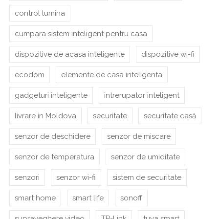
control lumina
cumpara sistem inteligent pentru casa
dispozitive de acasa inteligente
dispozitive wi-fi
ecodom
elemente de casa inteligenta
gadgeturi inteligente
intrerupator inteligent
livrare in Moldova
securitate
securitate casă
senzor de deschidere
senzor de miscare
senzor de temperatura
senzor de umiditate
senzori
senzor wi-fi
sistem de securitate
smart home
smart life
sonoff
supraveghere video
TP-Link
tuya smart