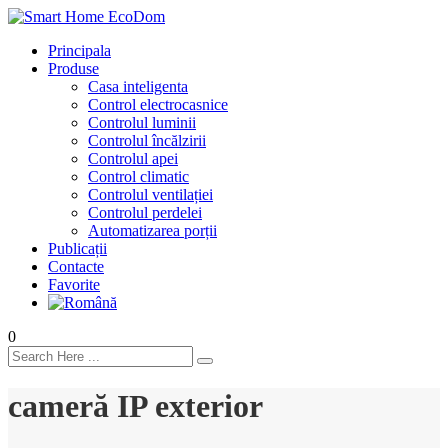
Principala
Produse
Casa inteligenta
Control electrocasnice
Controlul luminii
Controlul încălzirii
Controlul apei
Control climatic
Controlul ventilației
Сontrolul perdelei
Automatizarea porții
Publicații
Contacte
Favorite
0
cameră IP exterior