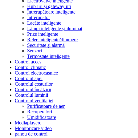
Electrovalve inteligente
Hub-uri și gateway-uri
Întrerupătoare inteligente
Întrerupător
Lacăte inteligente
Lămpi inteligente și iluminat
Prize inteligente
Relee inteligente/dimmere
Securitate și alarmă
Senzori
Termostate inteligente
Control acces
Control climatic
Control electrocasnice
Controlul apei
Controlul costurilor
Controlul încălzirii
Controlul luminii
Controlul ventilației
Purificatoare de aer
Recuperatori
Umidificatoare
Mediaplayere
Monitorizare video
panou de control