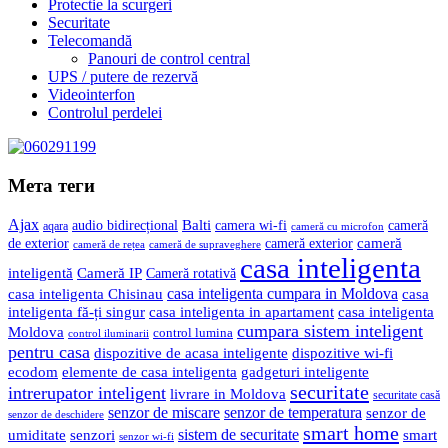
Protectie la scurgeri
Securitate
Telecomandă
Panouri de control central
UPS / putere de rezervă
Videointerfon
Сontrolul perdelei
Мета теги
Ajax
Balti
camera wi-fi
audio bidirecțional
cameră
aqara
cameră cu microfon
cameră
de exterior
cameră exterior
cameră de rețea
cameră de supraveghere
casa inteligenta
inteligentă
Cameră IP
Cameră rotativă
casa inteligenta cumpara in Moldova
casa
casa inteligenta Chisinau
inteligenta fă-ți singur
casa inteligenta in apartament
casa inteligenta
cumpara sistem inteligent
Moldova
control lumina
control iluminarii
pentru casa
dispozitive de acasa inteligente
dispozitive wi-fi
gadgeturi inteligente
ecodom
elemente de casa inteligenta
securitate
intrerupator inteligent
livrare in Moldova
securitate casă
senzor de miscare
senzor de temperatura
senzor de
senzor de deschidere
smart home
umiditate
senzori
sistem de securitate
smart
senzor wi-fi