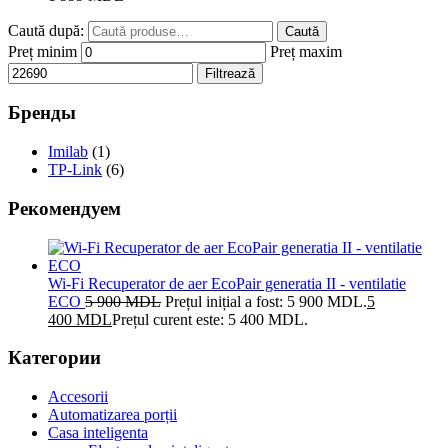
Caută după:
Caută
Preț minim
Preț maxim
Filtrează
Бренды
Imilab
(1)
TP-Link
(6)
Рекомендуем
Wi-Fi Recuperator de aer EcoPair generatia II - ventilatie
ECO
5 900
MDL
Prețul inițial a fost: 5 900 MDL.
5
400
MDL
Prețul curent este: 5 400 MDL.
Категории
Accesorii
Automatizarea porții
Casa inteligenta