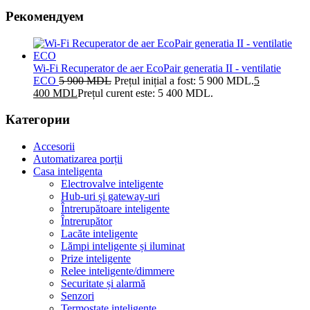
Рекомендуем
Wi-Fi Recuperator de aer EcoPair generatia II - ventilatie
ECO
5 900
MDL
Prețul inițial a fost: 5 900 MDL.
5
400
MDL
Prețul curent este: 5 400 MDL.
Категории
Accesorii
Automatizarea porții
Casa inteligenta
Electrovalve inteligente
Hub-uri și gateway-uri
Întrerupătoare inteligente
Întrerupător
Lacăte inteligente
Lămpi inteligente și iluminat
Prize inteligente
Relee inteligente/dimmere
Securitate și alarmă
Senzori
Termostate inteligente