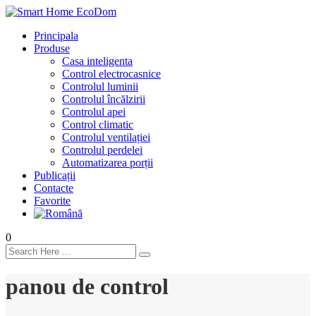
Principala
Produse
Casa inteligenta
Control electrocasnice
Controlul luminii
Controlul încălzirii
Controlul apei
Control climatic
Controlul ventilației
Сontrolul perdelei
Automatizarea porții
Publicații
Contacte
Favorite
0
panou de control