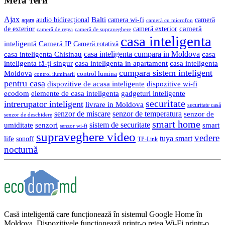
Мета теги
Ajax
Balti
camera wi-fi
audio bidirecțional
cameră
aqara
cameră cu microfon
cameră
de exterior
cameră exterior
cameră de rețea
cameră de supraveghere
casa inteligenta
inteligentă
Cameră IP
Cameră rotativă
casa inteligenta cumpara in Moldova
casa
casa inteligenta Chisinau
inteligenta fă-ți singur
casa inteligenta in apartament
casa inteligenta
cumpara sistem inteligent
Moldova
control lumina
control iluminarii
pentru casa
dispozitive de acasa inteligente
dispozitive wi-fi
gadgeturi inteligente
ecodom
elemente de casa inteligenta
securitate
intrerupator inteligent
livrare in Moldova
securitate casă
senzor de miscare
senzor de temperatura
senzor de
senzor de deschidere
smart home
umiditate
senzori
sistem de securitate
smart
senzor wi-fi
supraveghere video
vedere
life
tuya smart
sonoff
TP-Link
nocturnă
Casă inteligentă care funcționează în sistemul Google Home în
Moldova. Dispozitivele funcționează printr-o rețea Wi-Fi printr-o