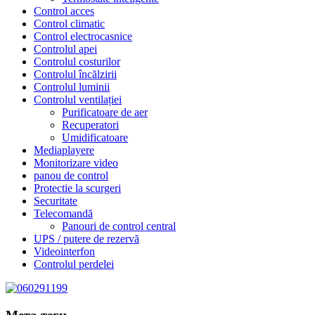
Control acces
Control climatic
Control electrocasnice
Controlul apei
Controlul costurilor
Controlul încălzirii
Controlul luminii
Controlul ventilației
Purificatoare de aer
Recuperatori
Umidificatoare
Mediaplayere
Monitorizare video
panou de control
Protectie la scurgeri
Securitate
Telecomandă
Panouri de control central
UPS / putere de rezervă
Videointerfon
Сontrolul perdelei