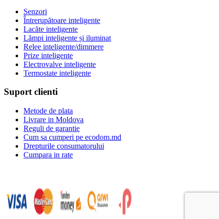
Senzori
Întrerupătoare inteligente
Lacăte inteligente
Lămpi inteligente și iluminat
Relee inteligente/dimmere
Prize inteligente
Electrovalve inteligente
Termostate inteligente
Suport clienti
Metode de plata
Livrare in Moldova
Reguli de garantie
Cum sa cumperi pe ecodom.md
Drepturile consumatorului
Cumpara in rate