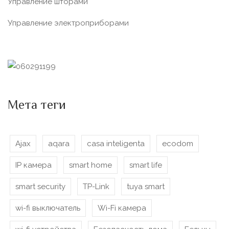
Управление шторами
Управление электроприборами
Мета теги
Ajax
aqara
casa inteligenta
ecodom
IP камера
smart home
smart life
smart security
TP-Link
tuya smart
wi-fi выключатель
Wi-Fi камера