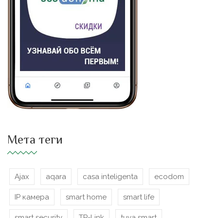
Мета теги
Ajax
aqara
casa inteligenta
ecodom
IP камера
smart home
smart life
smart security
TP-Link
tuya smart