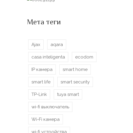
Мета теги
Ajax
aqara
casa inteligenta
ecodom
IP камера
smart home
smart life
smart security
TP-Link
tuya smart
wi-fi выключатель
Wi-Fi камера
wi-fi устройства