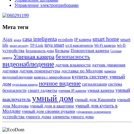
Управление электроприборами
Мета теги
casa inteligenta
smart home
Ajax
ecodom
IP камера
smart
aqara
tuya smart
life
wi-fi
TP-Link
wi-fi выключатель
Wi-Fi камера
smart security
Поворотная камера
устройства
Бельцы
Безопасность дома
Сетевая
Уличная камера
безопасность
камера
видеонаблюдение
датчик влажности
датчик движения
датчики
датчик температуры
доставка по Молдове
камера
купить систему умный
видеонаблюдения
камера с микрофоном
ночное видение
дом
сигнализация
система
купольная камера
умный
смарт гаджеты
умная камера
безопасности
уличная IP-камера
умный дом
выключатель
умный дом Кишинёв
умный
умный дом купить в
дом Молдова
умный дом в квартире
Молдове
умный дом своими руками
управление освещением
устройства умного дома
элементы умного дома