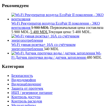
Рекомендуем
Wi-Fi Рекуператор воздуха EcoPair II поколения - ЭКО
вентиляция
5 900
MDL
Первоначальная цена составляла
5 900 MDL.
5 400
MDL
Текущая цена: 5 400 MDL.
Wi-Fi умная розетка+ 16А со счётчиком
энергопотребления
340
MDL
Wi-
Fi Датчик протечки воды / датчик затопления
480
MDL
Категории
Безопасность
Видеодомофон
Видеонаблюдение
Защита от протечек
ИБП / резервное питание
Контроль доступа
Контроль расходов
Медиаплейеры