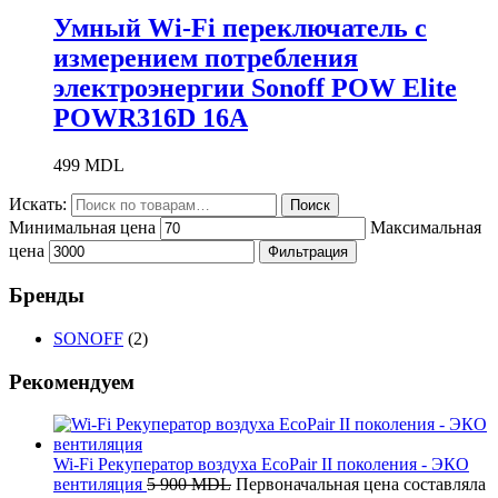
Умный Wi-Fi переключатель с
измерением потребления
электроэнергии Sonoff POW Elite
POWR316D 16A
499
MDL
Искать:
Поиск
Минимальная цена
Максимальная
цена
Фильтрация
Бренды
SONOFF
(2)
Рекомендуем
Wi-Fi Рекуператор воздуха EcoPair II поколения - ЭКО
вентиляция
5 900
MDL
Первоначальная цена составляла