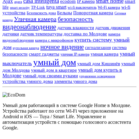
casa inteligenta
smart home
Ajax
ecodom
IP камера
smart
aqara
tuya smart
life
wi-fi
TP-Link
wi-fi выключатель
Wi-Fi камера
smart security
Поворотная камера
устройства
Бельцы
Безопасность дома
Сетевая
Уличная камера
безопасность
камера
видеонаблюдение
датчик влажности
датчик движения
датчики
датчик температуры
доставка по Молдове
камера
купить систему умный
видеонаблюдения
камера с микрофоном
ночное видение
дом
сигнализация
система
купольная камера
умный
смарт гаджеты
умная камера
безопасности
уличная IP-камера
умный дом
выключатель
умный дом Кишинёв
умный
умный дом купить в
дом Молдова
умный дом в квартире
Молдове
умный дом своими руками
управление освещением
устройства умного дома
элементы умного дома
Умный дом работающий в системе Google Home в Молдове.
Устройства работают по сети Wi-Fi через приложение на
Android и iOS — Tuya / Smart Life. Управление и
автоматизация устройств с помощью голосового ассистента
Google.