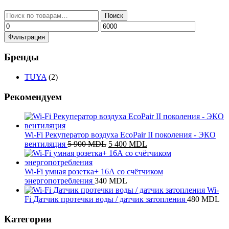
Искать:
Поиск
Минимальная
Максимальная
цена
цена
Фильтрация
Бренды
TUYA
(2)
Рекомендуем
Wi-Fi Рекуператор воздуха EcoPair II поколения - ЭКО
Первоначальная
Текущая
вентиляция
5 900
MDL
5 400
MDL
цена
цена:
составляла
5
5
400 MDL.
Wi-Fi умная розетка+ 16А со счётчиком
900 MDL.
энергопотребления
340
MDL
Wi-
Fi Датчик протечки воды / датчик затопления
480
MDL
Категории