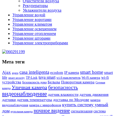
Очистители воздуха
Рекуператоры
Увлажнители воздуха
Управление водой
Управление воротами
Управление климатом
Управление освещением
Управление отоплением
Управление шторами
Управление электроприборами
Мета теги
casa inteligenta
smart home
Ajax
ecodom
IP камера
smart
aqara
tuya smart
life
wi-fi
TP-Link
wi-fi выключатель
Wi-Fi камера
smart security
Поворотная камера
устройства
Бельцы
Безопасность дома
Сетевая
Уличная камера
безопасность
камера
видеонаблюдение
датчик влажности
датчик движения
датчики
датчик температуры
доставка по Молдове
камера
купить систему умный
видеонаблюдения
камера с микрофоном
ночное видение
дом
сигнализация
система
купольная камера