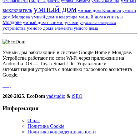
умный
смарт гаджеты
умная камера
безопасности
уличная IP-камера
умный дом
выключатель
умный дом Кишинёв
умный
умный дом купить в
дом Молдова
умный дом в квартире
Молдове
умный дом своими руками
управление освещением
устройства умного дома
элементы умного дома
Умный дом работающий в системе Google Home в Молдове.
Устройства работают по сети Wi-Fi через приложение на
Android и iOS — Tuya / Smart Life. Управление и
автоматизация устройств с помощью голосового ассистента
Google.
2020-2025. EcoDom
vadstudio
&
iSEO
Информация
О нас
Политика Сookie
Политика конфиденциальности