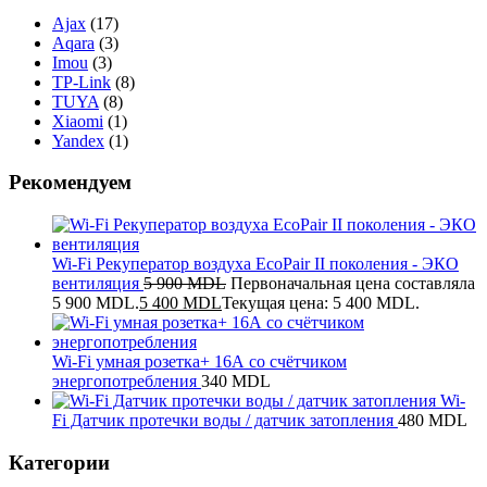
Ajax
(17)
Aqara
(3)
Imou
(3)
TP-Link
(8)
TUYA
(8)
Xiaomi
(1)
Yandex
(1)
Рекомендуем
Wi-Fi Рекуператор воздуха EcoPair II поколения - ЭКО
вентиляция
5 900
MDL
Первоначальная цена составляла
5 900 MDL.
5 400
MDL
Текущая цена: 5 400 MDL.
Wi-Fi умная розетка+ 16А со счётчиком
энергопотребления
340
MDL
Wi-
Fi Датчик протечки воды / датчик затопления
480
MDL
Категории