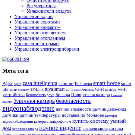
Очистители воздуха
Рекуператоры
Увлажнители воздуха
Управление водой
Управление воротами
Управление климатом
Управление освещением
Управление отоплением
Управление шторами
Управление электроприборами
Мета теги
casa inteligenta
smart home
Ajax
ecodom
IP камера
smart
aqara
tuya smart
life
wi-fi
TP-Link
wi-fi выключатель
Wi-Fi камера
smart security
Поворотная камера
устройства
Бельцы
Безопасность дома
Сетевая
Уличная камера
безопасность
камера
видеонаблюдение
датчик влажности
датчик движения
датчики
датчик температуры
доставка по Молдове
камера
купить систему умный
видеонаблюдения
камера с микрофоном
ночное видение
дом
сигнализация
система
купольная камера
умный
смарт гаджеты
умная камера
безопасности
уличная IP-камера