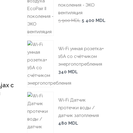
поколения - ЭКО
вентиляция
5 900
MDL
5 400
MDL
Wi-Fi умная розетка+
16А со счётчиком
энергопотребления
340
MDL
jax с
й
Wi-Fi Датчик
протечки воды /
датчик затопления
480
MDL