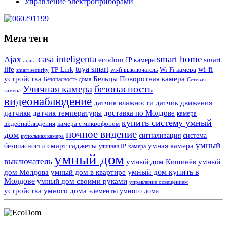
Управление электроприборами
Мета теги
casa inteligenta
smart home
Ajax
ecodom
IP камера
smart
aqara
tuya smart
life
wi-fi
TP-Link
wi-fi выключатель
Wi-Fi камера
smart security
Поворотная камера
устройства
Бельцы
Безопасность дома
Сетевая
Уличная камера
безопасность
камера
видеонаблюдение
датчик влажности
датчик движения
датчики
датчик температуры
доставка по Молдове
камера
купить систему умный
видеонаблюдения
камера с микрофоном
ночное видение
дом
сигнализация
система
купольная камера
умный
смарт гаджеты
умная камера
безопасности
уличная IP-камера
умный дом
выключатель
умный дом Кишинёв
умный
умный дом купить в
дом Молдова
умный дом в квартире
Молдове
умный дом своими руками
управление освещением
устройства умного дома
элементы умного дома