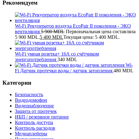
Рекомендуем
Wi-Fi Рекуператор воздуха EcoPair II поколения - ЭКО
вентиляция
5 900
MDL
Первоначальная цена составляла
5 900 MDL.
5 400
MDL
Текущая цена: 5 400 MDL.
Wi-Fi умная розетка+ 16А со счётчиком
энергопотребления
340
MDL
Wi-
Fi Датчик протечки воды / датчик затопления
480
MDL
Категории
Безопасность
Видеодомофон
Видеонаблюдение
Защита от протечек
ИБП / резервное питание
Контроль доступа
Контроль расходов
Медиаплейеры