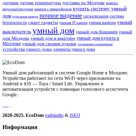
датчики
датчик температуры
доставка по Молдове
камера
купить систему умный
видеонаблюдения
камера с микрофоном
ночное видение
дом
сигнализация
система
купольная камера
умный
смарт гаджеты
умная камера
безопасности
уличная IP-камера
умный дом
выключатель
умный дом Кишинёв
умный
умный дом купить в
дом Молдова
умный дом в квартире
Молдове
умный дом своими руками
управление освещением
устройства умного дома
элементы умного дома
Умный дом работающий в системе Google Home в Молдове.
Устройства работают по сети Wi-Fi через приложение на
Android и iOS — Tuya / Smart Life. Управление и
автоматизация устройств с помощью голосового ассистента
Google.
2020-2025. EcoDom
vadstudio
&
iSEO
Информация