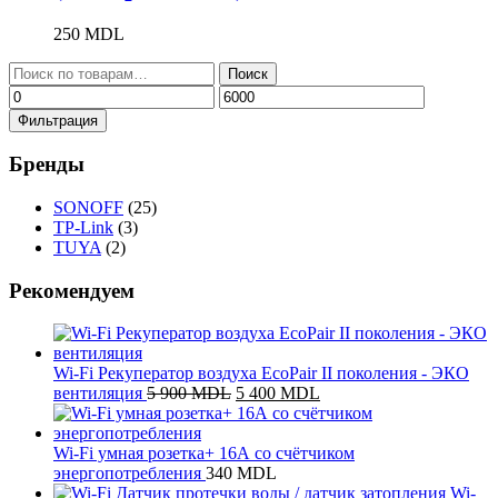
250
MDL
Искать:
Поиск
Минимальная
Максимальная
цена
цена
Фильтрация
Бренды
SONOFF
(25)
TP-Link
(3)
TUYA
(2)
Рекомендуем
Wi-Fi Рекуператор воздуха EcoPair II поколения - ЭКО
Первоначальная
Текущая
вентиляция
5 900
MDL
5 400
MDL
цена
цена:
составляла
5
5
400 MDL.
Wi-Fi умная розетка+ 16А со счётчиком
900 MDL.
энергопотребления
340
MDL
Wi-