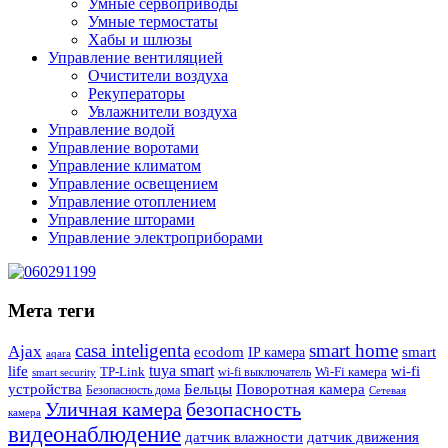
Умные сервоприводы
Умные термостаты
Хабы и шлюзы
Управление вентиляцией
Очистители воздуха
Рекуператоры
Увлажнители воздуха
Управление водой
Управление воротами
Управление климатом
Управление освещением
Управление отоплением
Управление шторами
Управление электроприборами
Мета теги
casa inteligenta
smart home
Ajax
ecodom
IP камера
smart
aqara
tuya smart
life
wi-fi
TP-Link
wi-fi выключатель
Wi-Fi камера
smart security
Поворотная камера
устройства
Бельцы
Безопасность дома
Сетевая
Уличная камера
безопасность
камера
видеонаблюдение
датчик влажности
датчик движения