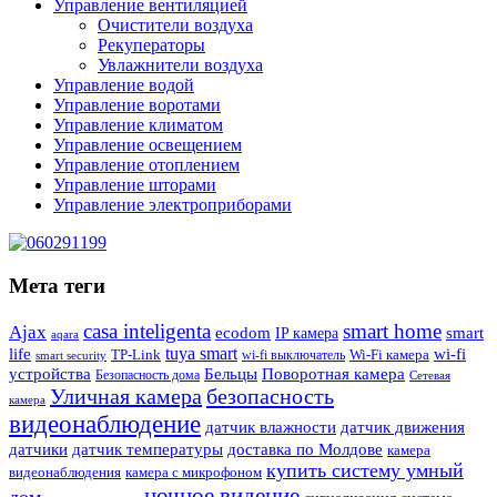
Управление вентиляцией
Очистители воздуха
Рекуператоры
Увлажнители воздуха
Управление водой
Управление воротами
Управление климатом
Управление освещением
Управление отоплением
Управление шторами
Управление электроприборами
Мета теги
casa inteligenta
smart home
Ajax
ecodom
IP камера
smart
aqara
tuya smart
life
wi-fi
TP-Link
wi-fi выключатель
Wi-Fi камера
smart security
Поворотная камера
устройства
Бельцы
Безопасность дома
Сетевая
Уличная камера
безопасность
камера
видеонаблюдение
датчик влажности
датчик движения
датчики
датчик температуры
доставка по Молдове
камера
купить систему умный
видеонаблюдения
камера с микрофоном
ночное видение
дом