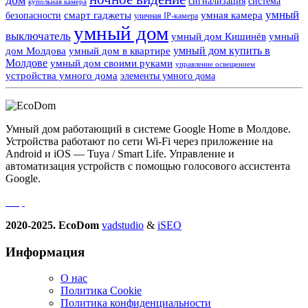
сигнализация
система
купольная камера
умный
смарт гаджеты
умная камера
безопасности
уличная IP-камера
умный дом
выключатель
умный дом Кишинёв
умный
умный дом купить в
дом Молдова
умный дом в квартире
Молдове
умный дом своими руками
управление освещением
устройства умного дома
элементы умного дома
Умный дом работающий в системе Google Home в Молдове.
Устройства работают по сети Wi-Fi через приложение на
Android и iOS — Tuya / Smart Life. Управление и
автоматизация устройств с помощью голосового ассистента
Google.
2020-2025. EcoDom
vadstudio
&
iSEO
Информация
О нас
Политика Сookie
Политика конфиденциальности