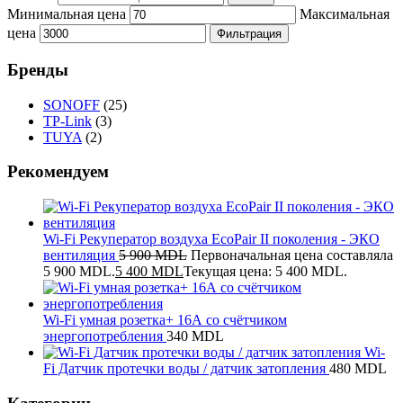
Минимальная цена
Максимальная
цена
Фильтрация
Бренды
SONOFF
(25)
TP-Link
(3)
TUYA
(2)
Рекомендуем
Wi-Fi Рекуператор воздуха EcoPair II поколения - ЭКО
вентиляция
5 900
MDL
Первоначальная цена составляла
5 900 MDL.
5 400
MDL
Текущая цена: 5 400 MDL.
Wi-Fi умная розетка+ 16А со счётчиком
энергопотребления
340
MDL
Wi-
Fi Датчик протечки воды / датчик затопления
480
MDL